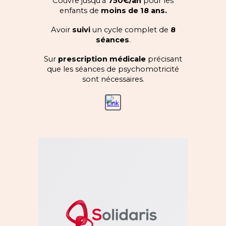
C
ouvre jusqu’à
750€/an
pour les
enfants de
moins de 18 ans.
Avoir
suivi
un cycle complet de
8
séances
.
Sur
prescription médicale
précisant
que les séances de psychomotricité
sont nécessaires
.